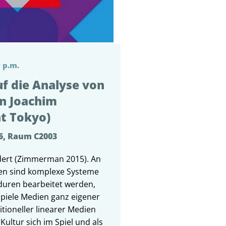
 p.m.
f die Analyse von
on Joachim
ät Tokyo)
6, Raum C2003
ndert (Zimmerman 2015). An
men sind komplexe Systeme
duren bearbeitet werden,
Spiele Medien ganz eigener
itioneller linearer Medien
Kultur sich im Spiel und als