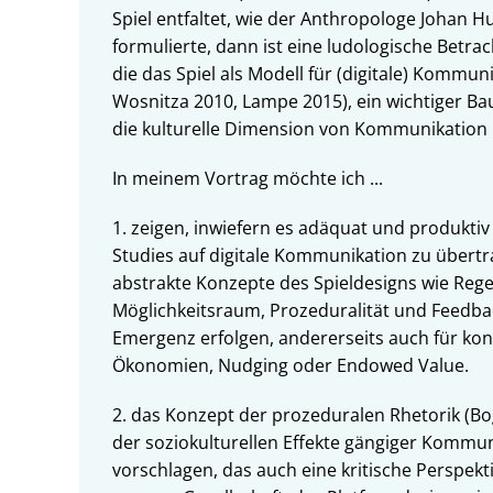
Spiel entfaltet, wie der Anthropologe Johan Hu
formulierte, dann ist eine ludologische Betr
die das Spiel als Modell für (digitale) Kommun
Wosnitza 2010, Lampe 2015), ein wichtiger Baus
die kulturelle Dimension von Kommunikation 
In meinem Vortrag möchte ich ...
1. zeigen, inwiefern es adäquat und produkti
Studies auf digitale Kommunikation zu übertrag
abstrakte Konzepte des Spieldesigns wie Reg
Möglichkeitsraum, Prozeduralität und Feedba
Emergenz erfolgen, andererseits auch für kon
Ökonomien, Nudging oder Endowed Value.
2. das Konzept der prozeduralen Rhetorik (Bog
der soziokulturellen Effekte gängiger Kommu
vorschlagen, das auch eine kritische Perspekti