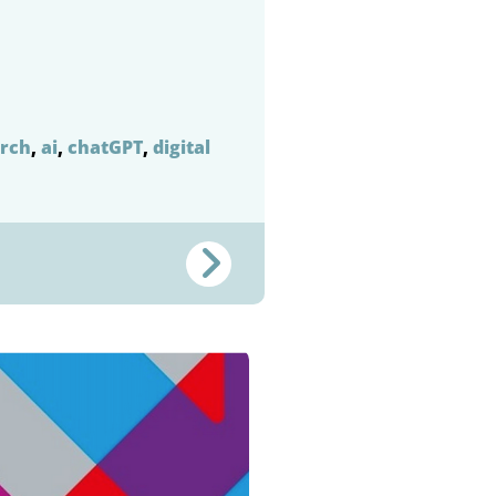
arch
,
ai
,
chatGPT
,
digital