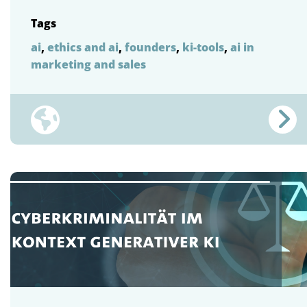
Tags
ai
,
ethics and ai
,
founders
,
ki-tools
,
ai in
marketing and sales