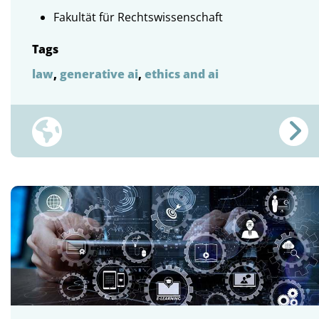
Fakultät für Rechtswissenschaft
Tags
law
,
generative ai
,
ethics and ai