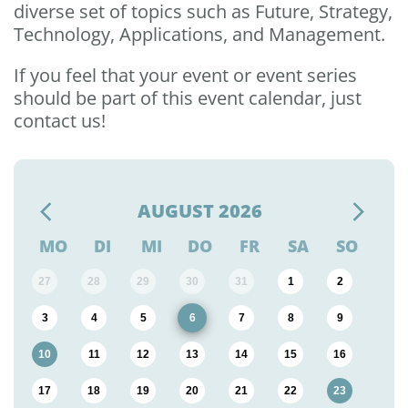
diverse set of topics such as Future, Strategy,
Technology, Applications, and Management.
If you feel that your event or event series
should be part of this event calendar, just
contact us!
AUGUST
2026
MO
DI
MI
DO
FR
SA
SO
27
28
29
30
31
1
2
3
4
5
6
7
8
9
10
11
12
13
14
15
16
17
18
19
20
21
22
23