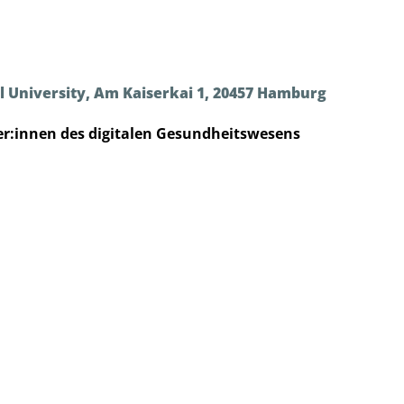
l University, Am Kaiserkai 1, 20457 Hamburg
er:innen des digitalen Gesundheitswesens
eitsbereich neu denken? Und welche Chancen und Herausfor
Talk Digital Health« bietet zu diesen und ähnlichen Them
er des digitalen Gesundheitswesens und alle, die sich für
h am letzten Donnerstag im Juni statt. Über den Dächern Ham
der:innen und Entscheider:innen aus Krankenhäusern un
as Programm in der Regel mit zwei Kurzvorträgen.
e und Verpflegung während der Veranstaltung ist gesorgt. U
5 unter