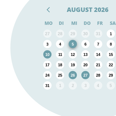
AUGUST
2026
MO
DI
MI
DO
FR
SA
27
28
29
30
31
1
3
4
5
6
7
8
10
11
12
13
14
15
17
18
19
20
21
22
24
25
26
27
28
29
31
1
2
3
4
5