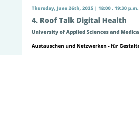
Thursday, June 26th, 2025 | 18:00 . 19:30 p.m.
4. Roof Talk Digital Health
University of Applied Sciences and Medica
Austauschen und Netzwerken - für Gestalt
Wie können wir Digitalstrategien im Gesundh
Gründerinnen und Gründer bereit? Der »Roof 
Netzwerken – für Gestalterinnen und Gestalt
interessieren.
Der »Roof Talk Digital Health« findet jährlic
den Hafen kommen Unternehmer:innen, Grün
Studierende ins Gespräch. Abgerundet wird d
Die Teilnahme ist kostenfrei und für Getränk
um
formlose Anmeldung
bis zum 22. Juni 202