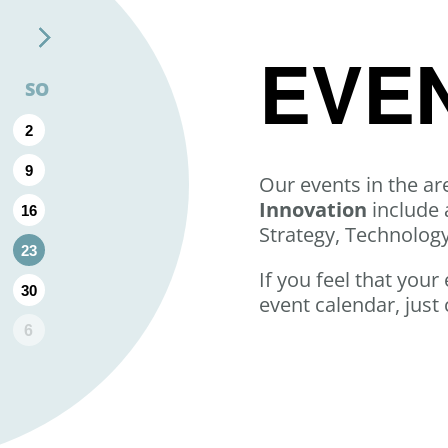
EVE
SO
2
9
Our events in the ar
Innovation
include 
16
Strategy, Technolog
23
If you feel that your
30
event calendar, just 
6