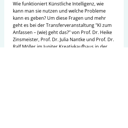
Wie funktioniert Künstliche Intelligenz, wie
kann man sie nutzen und welche Probleme
kann es geben? Um diese Fragen und mehr
geht es bei der Transferveranstaltung "KI zum
Anfassen – (wie) geht das?" von Prof. Dr. Heike
Zinsmeister, Prof. Dr. Julia Nantke und Prof. Dr.
Ralf Möller im Jupiter Kreativkaufhaus in der
Mönckebergstraße.
Ein selbstgebauter Chatbot, Shake Hands mit
Roboter Pepper oder ein Avatar, der
Wahlwerbung macht – alle sind eingeladen, an
zahlreichen Stationen KI-Tools selbst zu testen
und mit Forscher:innen der Fakultät über die
Hintergründe ins Gespräch zu kommen:
KI, wie geht das? –
Grundlagen der KI