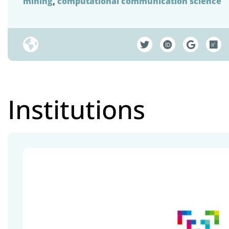
mining
,
computational communication science
Institutions